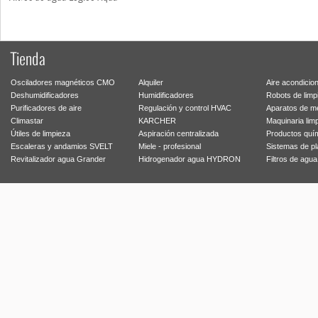
Tienda
Osciladores magnéticos CMO
Alquiler
Aire acondicio
Deshumidificadores
Humidificadores
Robots de limp
Purificadores de aire
Regulación y control HVAC
Aparatos de m
Climastar
KARCHER
Maquinaria lim
Útiles de limpieza
Aspiración centralizada
Productos quí
Escaleras y andamios SVELT
Miele - profesional
Sistemas de p
Revitalizador agua Grander
Hidrogenador agua HYDRON
Filtros de agu