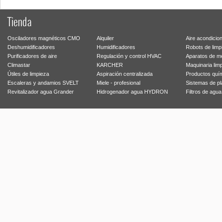
Tienda
Osciladores magnéticos CMO
Alquiler
Aire acondicio
Deshumidificadores
Humidificadores
Robots de limp
Purificadores de aire
Regulación y control HVAC
Aparatos de m
Climastar
KARCHER
Maquinaria lim
Útiles de limpieza
Aspiración centralizada
Productos quí
Escaleras y andamios SVELT
Miele - profesional
Sistemas de p
Revitalizador agua Grander
Hidrogenador agua HYDRON
Filtros de agu