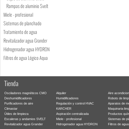
Rampas de aluminio Svelt
Miele - profesional
Sistemas de planchado
Tratamiento de agua
Revitalizador agua Grander
Hidrogenador agua HYDRON
Filtros de agua Lógico Aqua
Tienda
Osciladores magnéticos CMO
Alquiler
Aire acondicio
Deshumidificadores
Humidificadores
Robots de limp
Purificadores de aire
Regulación y control HVAC
Aparatos de m
Climastar
KARCHER
Maquinaria lim
Útiles de limpieza
Aspiración centralizada
Productos quí
Escaleras y andamios SVELT
Miele - profesional
Sistemas de p
Revitalizador agua Grander
Hidrogenador agua HYDRON
Filtros de agu