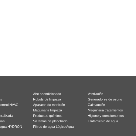
Aire acondicionado
Ventilación
es
Robots de limpieza
Generadores de ozono
control HVAC
Aparatos de medición
Calefacción
Maquinaria limpieza
Maquinaria tratamientos
tralizada
Productos químicos
Higiene y complementos
onal
Sistemas de planchado
Tratamiento de agua
r agua HYDRON
Filtros de agua Lógico Aqua