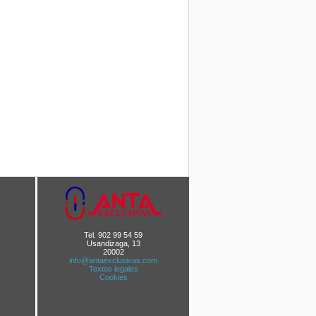
Tel. 902 99 54 59
Usandizaga, 13
20002
info@antaexclusivas.com
Textos legales
Cookies