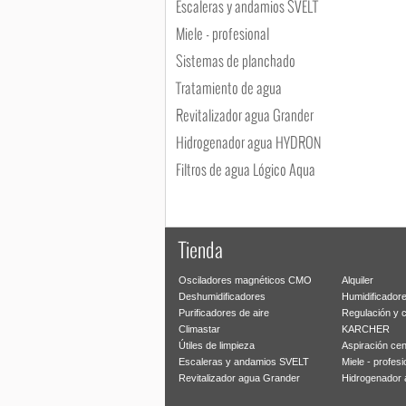
Escaleras y andamios SVELT
Miele - profesional
Sistemas de planchado
Tratamiento de agua
Revitalizador agua Grander
Hidrogenador agua HYDRON
Filtros de agua Lógico Aqua
Tienda
Osciladores magnéticos CMO
Alquiler
Deshumidificadores
Humidificador
Purificadores de aire
Regulación y 
Climastar
KARCHER
Útiles de limpieza
Aspiración cen
Escaleras y andamios SVELT
Miele - profesi
Revitalizador agua Grander
Hidrogenado