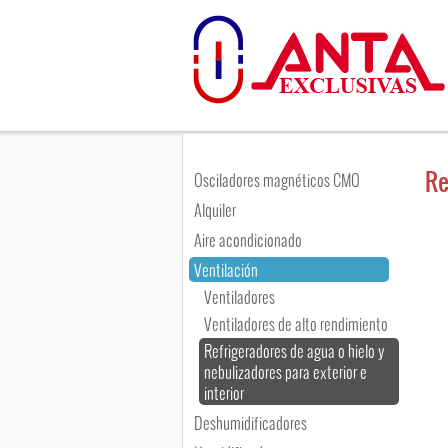
Re
Osciladores magnéticos CMO
Alquiler
Aire acondicionado
Ventilación
Ventiladores
Ventiladores de alto rendimiento
Refrigeradores de agua o hielo y
nebulizadores para exterior e
interior
Deshumidificadores