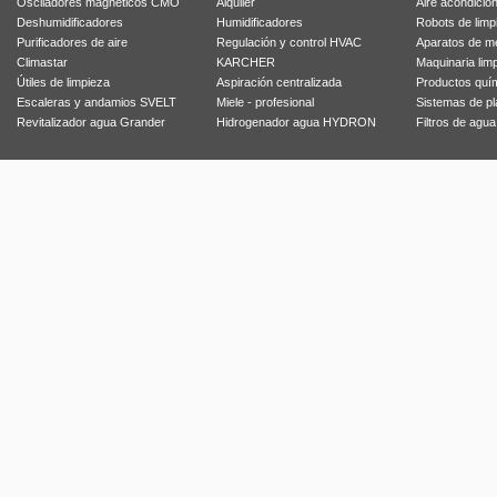
Osciladores magnéticos CMO
Alquiler
Aire acondicio
Deshumidificadores
Humidificadores
Robots de limp
Purificadores de aire
Regulación y control HVAC
Aparatos de m
Climastar
KARCHER
Maquinaria lim
Útiles de limpieza
Aspiración centralizada
Productos quí
Escaleras y andamios SVELT
Miele - profesional
Sistemas de p
Revitalizador agua Grander
Hidrogenador agua HYDRON
Filtros de agu