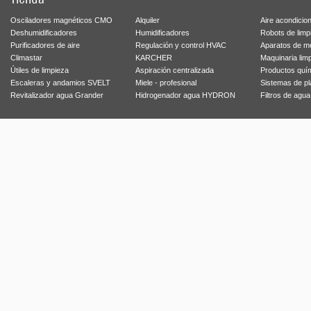
Osciladores magnéticos CMO
Alquiler
Aire acondicio
Deshumidificadores
Humidificadores
Robots de limp
Purificadores de aire
Regulación y control HVAC
Aparatos de m
Climastar
KARCHER
Maquinaria lim
Útiles de limpieza
Aspiración centralizada
Productos quí
Escaleras y andamios SVELT
Miele - profesional
Sistemas de p
Revitalizador agua Grander
Hidrogenador agua HYDRON
Filtros de agu