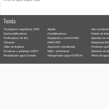
Tienda
Osciladores magnéticos CMO
Alquiler
Aire acondicio
Deshumidificadores
Humidificadores
Robots de limp
Purificadores de aire
Regulación y control HVAC
Aparatos de m
Climastar
KARCHER
Maquinaria lim
Útiles de limpieza
Aspiración centralizada
Productos quí
Escaleras y andamios SVELT
Miele - profesional
Sistemas de p
Revitalizador agua Grander
Hidrogenador agua HYDRON
Filtros de agu