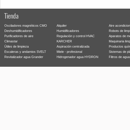
Tienda
Osciladores magnéticos CMO
Alquiler
Aire acondicio
Deshumidificadores
Humidificadores
Robots de limp
Purificadores de aire
Regulación y control HVAC
Aparatos de m
Climastar
KARCHER
Maquinaria lim
Útiles de limpieza
Aspiración centralizada
Productos quí
Escaleras y andamios SVELT
Miele - profesional
Sistemas de p
Revitalizador agua Grander
Hidrogenador agua HYDRON
Filtros de agu