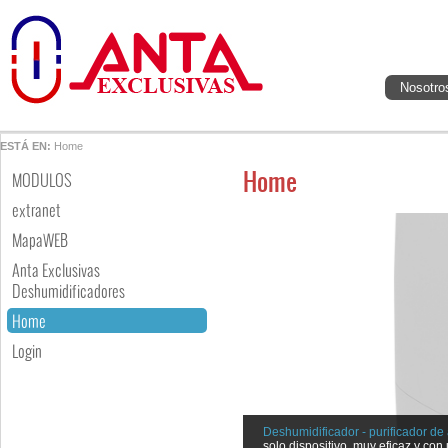
Nosotro
ESTÁ EN:
Home
Home
MODULOS
extranet
MapaWEB
Anta Exclusivas
Deshumidificadores
Home
Login
Deshumidificador - purificador d
solo dispositivo, muy eficaz y con