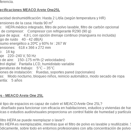
iferencia.
ecificaciones MEACO Arete One25L
cidad deshumidificación: Hasta 2 L/día (según temperatura y HR)
2
ensiones de la casa: Hasta 90 m
ro: HEPA médico integrado, filtro de polvo lavable, filtro de carbón opcional
o de compresor: Compresor con refrigerante R290 (90 g)
que de agua: 4,8 L con opción drenaje continuo (manguera no incluida)
go de ruido 40 - 42 dB(A)
sumo energético a 20ºC y 60% hr : 267 W
ensiones: 618 x 366 x 272 mm
o: 16 kg
taje 220–240 V, 50 Hz
o de aire: 150–175 m³/h (2 velocidades)
rol digital: Pantalla LCD, humidistato variable
peraturas de trabajo: 5°C – 35°C
iones de instalación: Ruedas, soportes pared (opcionales)
ras: Modo nocturno, bloqueo niños, reinicio automático, modo secado de ropa
antía: 5 años
s - MEACO Arete One 25L
é tipo de espacios es capaz de cubrir el MEACO Arete One 25L?
 diseñado para funcionar con eficacia en habitaciones, estudios y viviendas de hast
icas o estudios audiovisuales proporciona un control fiable de humedad y partícul
filtro HEPA se puede reemplazar o lavar?
iltro HEPA es reemplazable, mientras que el filtro de polvo es lavable y reutilizabl
ódicamente, sobre todo en entornos profesionales con alta concentración de polvo 