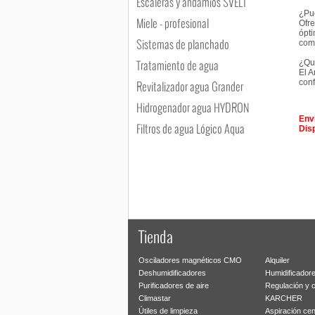
Escaleras y andamios SVELT
¿Pue
Miele - profesional
Ofre
ópti
Sistemas de planchado
com
Tratamiento de agua
¿Qué
El A
conf
Revitalizador agua Grander
Hidrogenador agua HYDRON
Enví
Filtros de agua Lógico Aqua
Dis
Tienda
Osciladores magnéticos CMO
Alquiler
Deshumidificadores
Humidificador
Purificadores de aire
Regulación y 
Climastar
KARCHER
Útiles de limpieza
Aspiración cen