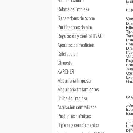
Humidificadores
la d
Robots de limpieza
Esp
Generadores de ozono
Capa
Dim
Purificadores de aire
Filt
Tip
Regulación y control HVAC
Tan
Ran
Aparatos de medición
Con
Dim
Calefacción
Pes
Vol
Fluj
Climastar
Cont
Tem
KARCHER
Opc
Ext
Maquinaria limpieza
Gar
Maquinaria tratamientos
Útiles de limpieza
FAQ
¿Qu
Aspiración centralizada
Está
técn
Productos químicos
¿El 
Higiene y complementos
El f
peri