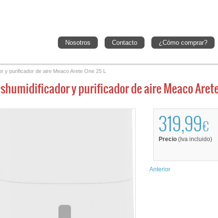
Nosotros
Contacto
¿Cómo comprar?
r y purificador de aire Meaco Arete One 25 L
shumidificador y purificador de aire Meaco Aret
319,99
€
Precio
(Iva incluido)
Anterior