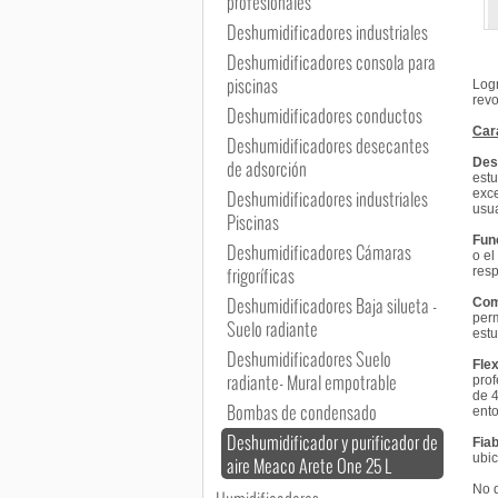
profesionales
Deshumidificadores industriales
Deshumidificadores consola para
piscinas
Logr
revo
Deshumidificadores conductos
Car
Deshumidificadores desecantes
Desh
de adsorción
estu
exce
Deshumidificadores industriales
usua
Piscinas
Fun
Deshumidificadores Cámaras
o el
frigoríficas
resp
Deshumidificadores Baja silueta -
Com
perm
Suelo radiante
estu
Deshumidificadores Suelo
Flex
radiante- Mural empotrable
prof
de 4
Bombas de condensado
ento
Deshumidificador y purificador de
Fiab
ubic
aire Meaco Arete One 25 L
No d