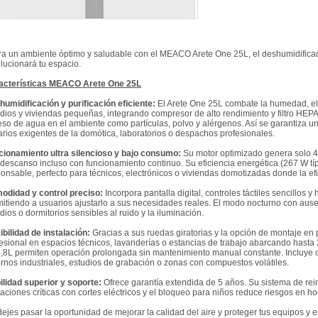
a un ambiente óptimo y saludable con el MEACO Arete One 25L, el deshumidificado
lucionará tu espacio.
acterísticas MEACO Arete One 25L
umidificación y purificación eficiente:
El Arete One 25L combate la humedad, el
dios y viviendas pequeñas, integrando compresor de alto rendimiento y filtro HEPA
so de agua en el ambiente como partículas, polvo y alérgenos. Así se garantiza un
rios exigentes de la domótica, laboratorios o despachos profesionales.
cionamiento ultra silencioso y bajo consumo:
Su motor optimizado genera solo 4
 descanso incluso con funcionamiento continuo. Su eficiencia energética (267 W tí
onsable, perfecto para técnicos, electrónicos o viviendas domotizadas donde la efi
odidad y control preciso:
Incorpora pantalla digital, controles táctiles sencillos
itiendo a usuarios ajustarlo a sus necesidades reales. El modo nocturno con ause
dios o dormitorios sensibles al ruido y la iluminación.
ibilidad de instalación:
Gracias a sus ruedas giratorias y la opción de montaje en
esional en espacios técnicos, lavanderías o estancias de trabajo abarcando hasta
,8L permiten operación prolongada sin mantenimiento manual constante. Incluye op
rnos industriales, estudios de grabación o zonas con compuestos volátiles.
ilidad superior y soporte:
Ofrece garantía extendida de 5 años. Su sistema de rein
aciones críticas con cortes eléctricos y el bloqueo para niños reduce riesgos en h
ejes pasar la oportunidad de mejorar la calidad del aire y proteger tus equipos y 