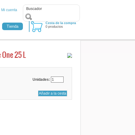
Mi cuenta
Cesta de la compra
Tienda
0 productos
e One 25 L
Unidades: