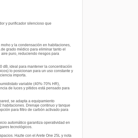
r y purificador silencioso que
 moho y la condensación en habitaciones,
 de grado médico para eliminar tanto el
 aire puro, reduciendo riesgos para
0 dB, ideal para mantener la concentración
picos) lo posicionan para un uso constante y
ciencia importa.
 y humidistato variable (40%-70% HR),
ncia de luces y pitidos está pensado para
 pared, se adapta a equipamiento
 2 habitaciones. Drenaje continuo y tanque
ción para filtro de carbón activado para
icio automático garantiza operatividad en
ogares tecnológicos.
espacios. Hazte con el Arete One 25L y nota