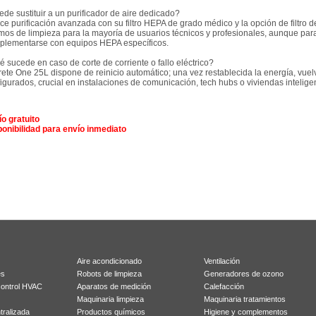
de sustituir a un purificador de aire dedicado?
ce purificación avanzada con su filtro HEPA de grado médico y la opción de filtro 
mos de limpieza para la mayoría de usuarios técnicos y profesionales, aunque para 
plementarse con equipos HEPA específicos.
 sucede en caso de corte de corriente o fallo eléctrico?
rete One 25L dispone de reinicio automático; una vez restablecida la energía, vue
igurados, crucial en instalaciones de comunicación, tech hubs o viviendas intelige
o gratuito
ponibilidad para envío inmediato
Aire acondicionado
Ventilación
es
Robots de limpieza
Generadores de ozono
control HVAC
Aparatos de medición
Calefacción
Maquinaria limpieza
Maquinaria tratamientos
tralizada
Productos químicos
Higiene y complementos