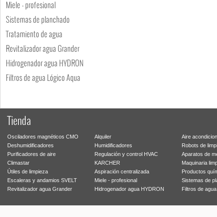
Miele - profesional
Sistemas de planchado
Tratamiento de agua
Revitalizador agua Grander
Hidrogenador agua HYDRON
Filtros de agua Lógico Aqua
Tienda
Osciladores magnéticos CMO
Alquiler
Aire acondicio
Deshumidificadores
Humidificadores
Robots de limp
Purificadores de aire
Regulación y control HVAC
Aparatos de m
Climastar
KARCHER
Maquinaria lim
Útiles de limpieza
Aspiración centralizada
Productos quí
Escaleras y andamios SVELT
Miele - profesional
Sistemas de p
Revitalizador agua Grander
Hidrogenador agua HYDRON
Filtros de agu