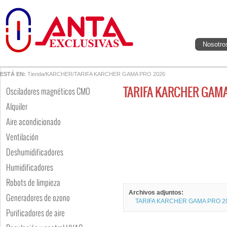
Nosotro
ESTÁ EN:
Tienda
/
KARCHER
/
TARIFA KARCHER GAMA PRO 2026
TARIFA KARCHER GAM
Osciladores magnéticos CMO
Alquiler
Aire acondicionado
Ventilación
Deshumidificadores
Humidificadores
Robots de limpieza
Archivos adjuntos:
Generadores de ozono
TARIFA KARCHER GAMA PRO 2
Purificadores de aire