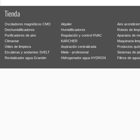
Tienda
Osciladores magnéticos CMO
Alquiler
Aire acondicio
Deshumidificadores
Humidificadores
Robots de limp
Purificadores de aire
Regulación y control HVAC
Aparatos de m
Climastar
KARCHER
Maquinaria lim
Útiles de limpieza
Aspiración centralizada
Productos quí
Escaleras y andamios SVELT
Miele - profesional
Sistemas de p
Revitalizador agua Grander
Hidrogenador agua HYDRON
Filtros de agu