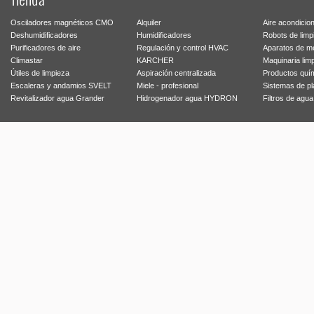
Osciladores magnéticos CMO
Alquiler
Aire acondicio
Deshumidificadores
Humidificadores
Robots de limp
Purificadores de aire
Regulación y control HVAC
Aparatos de m
Climastar
KARCHER
Maquinaria lim
Útiles de limpieza
Aspiración centralizada
Productos quí
Escaleras y andamios SVELT
Miele - profesional
Sistemas de p
Revitalizador agua Grander
Hidrogenador agua HYDRON
Filtros de agu