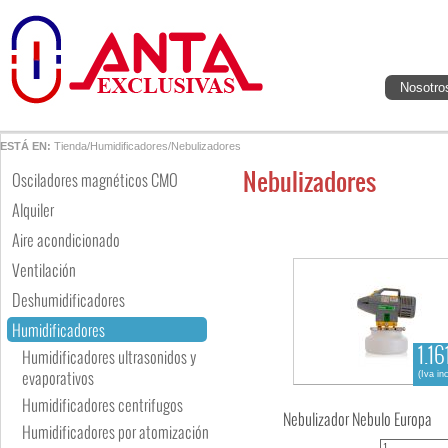
Nosotro
ESTÁ EN:
Tienda
/
Humidificadores
/
Nebulizadores
Nebulizadores
Osciladores magnéticos CMO
Alquiler
Aire acondicionado
Ventilación
Deshumidificadores
Humidificadores
1.16
Humidificadores ultrasonidos y
evaporativos
(Iva in
Humidificadores centrifugos
Nebulizador Nebulo Europa
Humidificadores por atomización