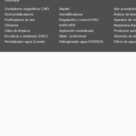
Osciladores magnéticos CMO
Alquiler
Aire acondicio
Deshumidificadores
Humidificadores
Robots de limp
Purificadores de aire
Regulación y control HVAC
Aparatos de m
Climastar
KARCHER
Maquinaria lim
Útiles de limpieza
Aspiración centralizada
Productos quí
Escaleras y andamios SVELT
Miele - profesional
Sistemas de p
Revitalizador agua Grander
Hidrogenador agua HYDRON
Filtros de agu