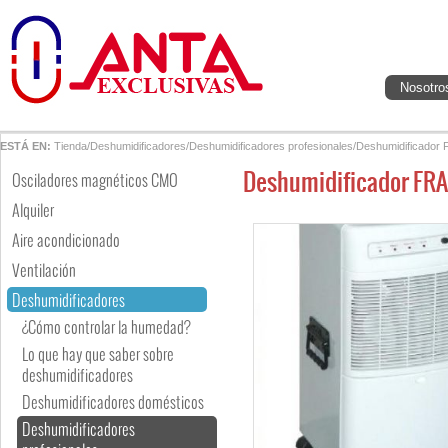
Nosotro
ESTÁ EN:
Tienda
/
Deshumidificadores
/
Deshumidificadores profesionales
/
Deshumidificador
Deshumidificador FR
Osciladores magnéticos CMO
Alquiler
Aire acondicionado
Ventilación
Deshumidificadores
¿Cómo controlar la humedad?
Lo que hay que saber sobre
deshumidificadores
Deshumidificadores domésticos
Deshumidificadores