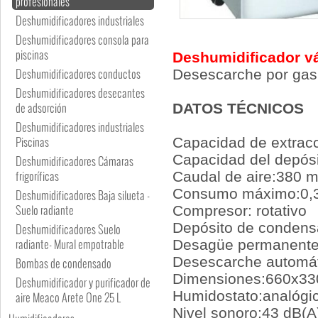
profesionales
Deshumidificadores industriales
Deshumidificadores consola para
piscinas
Deshumidificador vá
Deshumidificadores conductos
Desescarche por gas 
Deshumidificadores desecantes
de adsorción
DATOS TÉCNICOS
Deshumidificadores industriales
Piscinas
Capacidad de extracc
Capacidad del depósit
Deshumidificadores Cámaras
frigoríficas
Caudal de aire:380 
Consumo máximo:0,
Deshumidificadores Baja silueta -
Suelo radiante
Compresor: rotativo
Depósito de condens
Deshumidificadores Suelo
radiante- Mural empotrable
Desagüe permanente
Desescarche automát
Bombas de condensado
Dimensiones:660x330
Deshumidificador y purificador de
Humidostato:analógi
aire Meaco Arete One 25 L
Nivel sonoro:43 dB(A