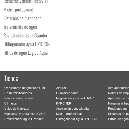
Escaleras y andamios SVELT
Miele - profesional
Sistemas de planchado
Tratamiento de agua
Revitalizador agua Grander
Hidrogenador agua HYDRON
Filtros de agua Lógico Aqua
Tienda
Osciladores magnéticos CMO
Alquiler
Aire acondicio
Deshumidificadores
Humidificadores
Robots de limp
Purificadores de aire
Regulación y control HVAC
Aparatos de m
Climastar
KARCHER
Maquinaria lim
Útiles de limpieza
Aspiración centralizada
Productos quí
Escaleras y andamios SVELT
Miele - profesional
Sistemas de p
Revitalizador agua Grander
Hidrogenador agua HYDRON
Filtros de agu