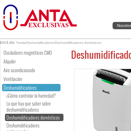
Nosotro
ESTÁ EN:
Tienda
/
Deshumidificadores
/
Deshumidificadores domésticos
/
Deshumidificador
Osciladores magnéticos CMO
Alquiler
Aire acondicionado
Ventilación
Deshumidificadores
¿Cómo controlar la humedad?
Lo que hay que saber sobre
deshumidificadores
Deshumidificadores domésticos
Deshumidificadores