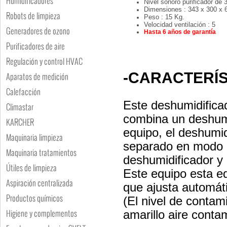
Humidificadores
Nivel sonoro purificador de 
Dimensiones : 343 x 300 x
Robots de limpieza
Peso : 15 Kg.
Velocidad ventilación : 5
Generadores de ozono
Hasta 6 años de garantía
Purificadores de aire
Regulación y control HVAC
-CARACTERÍS
Aparatos de medición
Calefacción
Este deshumidifica
Climastar
combina un deshumid
KARCHER
equipo, el deshumi
Maquinaria limpieza
separado en modo p
Maquinaria tratamientos
deshumidificador y 
Útiles de limpieza
Este equipo esta e
Aspiración centralizada
que ajusta automáti
Productos químicos
(El nivel de contam
Higiene y complementos
amarillo aire conta