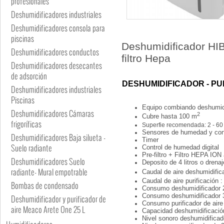
profesionales
Deshumidificadores industriales
Deshumidificadores consola para
piscinas
Deshumidificador HIB
Deshumidificadores conductos
filtro Hepa
Deshumidificadores desecantes
de adsorción
DESHUMIDIFICADOR - PU
Deshumidificadores industriales
Piscinas
Equipo combiando deshumidif
Deshumidificadores Cámaras
2
Cubre hasta 100 m
frigoríficas
Superfie recomendada: 2 - 60
Sensores de humedad y con
Deshumidificadores Baja silueta -
Timer
Suelo radiante
Control de humedad digital
Pre-filtro + Filtro HEPA ION
Deshumidificadores Suelo
Deposito de 4 litros o dren
radiante- Mural empotrable
Caudal de aire deshumidific
Caudal de aire purificación 
Bombas de condensado
Consumo deshumidificador 2
Consumo deshumidificador 3
Deshumidificador y purificador de
Consumo purificador de aire
aire Meaco Arete One 25 L
Capacidad deshumidificación 
Nivel sonoro deshumidificad