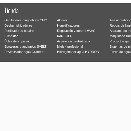
Tienda
Osciladores magnéticos CMO
Alquiler
Aire acondicio
Deshumidificadores
Humidificadores
Robots de limp
Purificadores de aire
Regulación y control HVAC
Aparatos de m
Climastar
KARCHER
Maquinaria lim
Útiles de limpieza
Aspiración centralizada
Productos quí
Escaleras y andamios SVELT
Miele - profesional
Sistemas de p
Revitalizador agua Grander
Hidrogenador agua HYDRON
Filtros de agu