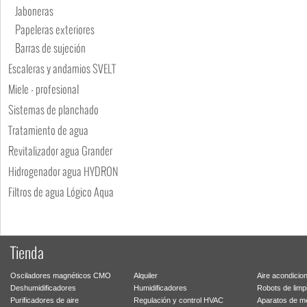
Jaboneras
Papeleras exteriores
Barras de sujeción
Escaleras y andamios SVELT
Miele - profesional
Sistemas de planchado
Tratamiento de agua
Revitalizador agua Grander
Hidrogenador agua HYDRON
Filtros de agua Lógico Aqua
Tienda
Osciladores magnéticos CMO
Alquiler
Aire acondicio
Deshumidificadores
Humidificadores
Robots de limp
Purificadores de aire
Regulación y control HVAC
Aparatos de m