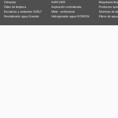
Climastar
KARCHER
Maquinaria lim
Útiles de limpieza
Aspiración centralizada
Productos quí
Escaleras y andamios SVELT
Miele - profesional
Sistemas de p
Revitalizador agua Grander
Hidrogenador agua HYDRON
Filtros de agu