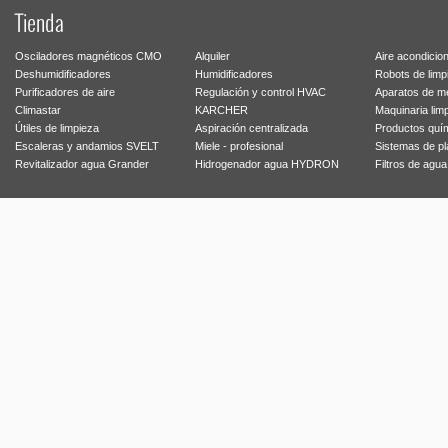
Tienda
Osciladores magnéticos CMO
Alquiler
Aire acondicio
Deshumidificadores
Humidificadores
Robots de limp
Purificadores de aire
Regulación y control HVAC
Aparatos de m
Climastar
KARCHER
Maquinaria lim
Útiles de limpieza
Aspiración centralizada
Productos quí
Escaleras y andamios SVELT
Miele - profesional
Sistemas de p
Revitalizador agua Grander
Hidrogenador agua HYDRON
Filtros de agu