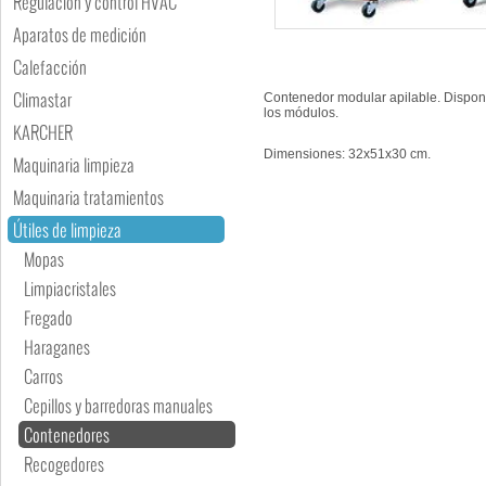
Regulación y control HVAC
Aparatos de medición
Calefacción
Climastar
Contenedor modular apilable. Disponib
los módulos.
KARCHER
Dimensiones: 32x51x30 cm.
Maquinaria limpieza
Maquinaria tratamientos
Útiles de limpieza
Mopas
Limpiacristales
Fregado
Haraganes
Carros
Cepillos y barredoras manuales
Contenedores
Recogedores